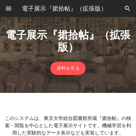
電子展示『捃拾帖』（拡張版）
電子展示『捃拾帖』（拡張
版）
資料を見る
このシステムは、東京大学総合図書館所蔵『捃拾帖』の検
索・閲覧を中心とした電子展示サイトです。機械学習を利
用した実験的なデータ表示なども実装しています。